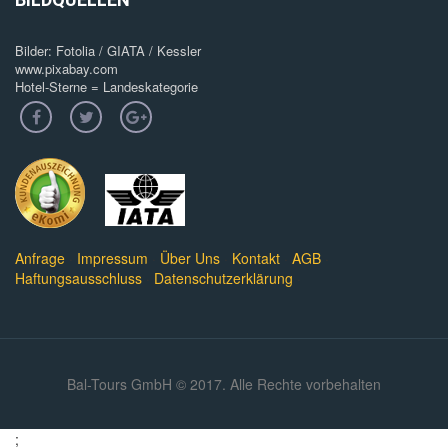
Bilder: Fotolia / GIATA / Kessler
www.pixabay.com
Hotel-Sterne = Landeskategorie
Anfrage
·
Impressum
·
Über Uns
·
Kontakt
·
AGB
·
Haftungsausschluss
·
Datenschutzerklärung
·
Bal-Tours GmbH © 2017. Alle Rechte vorbehalten
;