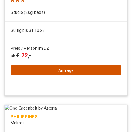
Studio (2sgl beds)
Gültig bis 31.10.23
Preis / Person im DZ
€
72
,-
ab
Anfrage
PHILIPPINES
Makati